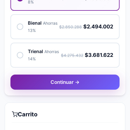
8%
Bienal
Ahorras
$2.494.002
$2.850.288
13%
Trienal
Ahorras
$3.681.622
$4.275.432
14%
Continuar →
Carrito