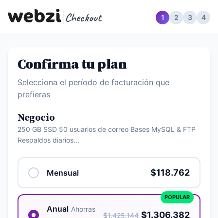
|
Checkout
1
2
3
4
Confirma tu plan
Selecciona el período de facturación que
prefieras
Negocio
250 GB SSD 50 usuarios de correo Bases MySQL & FTP
Respaldos diarios...
$118.762
Mensual
POPULAR
Anual
Ahorras
$1.306.382
$1.425.144