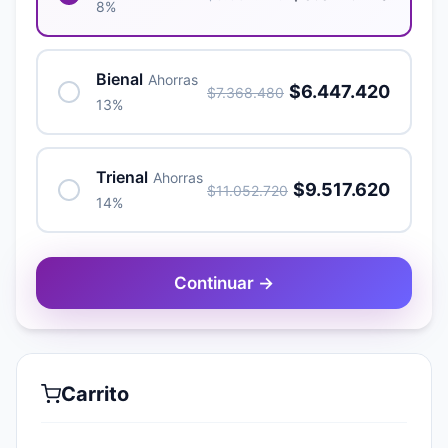
8%
Bienal
Ahorras
$6.447.420
$7.368.480
13%
Trienal
Ahorras
$9.517.620
$11.052.720
14%
Continuar →
Carrito