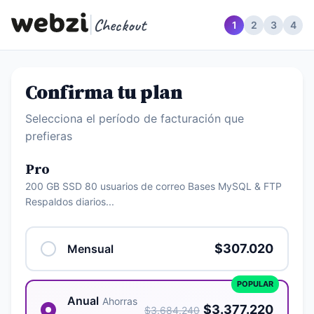
|
Checkout
1
2
3
4
Confirma tu plan
Selecciona el período de facturación que
prefieras
Pro
200 GB SSD 80 usuarios de correo Bases MySQL & FTP
Respaldos diarios...
$307.020
Mensual
POPULAR
Anual
Ahorras
$3.377.220
$3.684.240