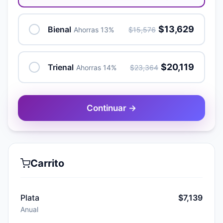
$13,629
Bienal
Ahorras 13%
$15,576
$20,119
Trienal
Ahorras 14%
$23,364
Continuar →
Carrito
Plata
$7,139
Anual