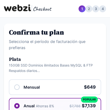
|
Checkout
1
2
3
4
Confirma tu plan
Selecciona el período de facturación que
prefieras
Plata
150GB SSD Dominios ilimitados Bases MySQL & FTP
Respaldos diarios...
$649
Mensual
POPULAR
$7,139
Anual
Ahorras 8%
$7,788