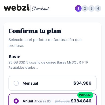
|
Checkout
1
2
3
4
Confirma tu plan
Selecciona el período de facturación que
prefieras
Basic
25 GB SSD 5 usuario de correo Bases MySQL & FTP
Respaldos diarios...
$34.986
Mensual
POPULAR
$384.846
Anual
Ahorras 8%
$419.832