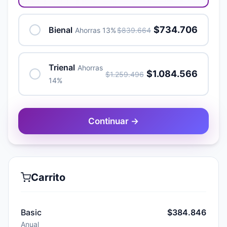
$734.706
Bienal
Ahorras 13%
$839.664
Trienal
Ahorras
$1.084.566
$1.259.496
14%
Continuar →
Carrito
Basic
$384.846
Anual