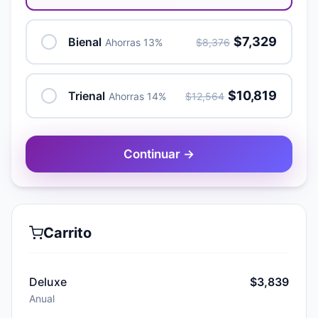
$7,329
Bienal
Ahorras 13%
$8,376
$10,819
Trienal
Ahorras 14%
$12,564
Continuar →
Carrito
Deluxe
$3,839
Anual