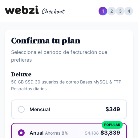
|
Checkout
1
2
3
4
Confirma tu plan
Selecciona el período de facturación que
prefieras
Deluxe
50 GB SSD 30 usuarios de correo Bases MySQL & FTP
Respaldos diarios...
$349
Mensual
POPULAR
$3,839
Anual
Ahorras 8%
$4,188