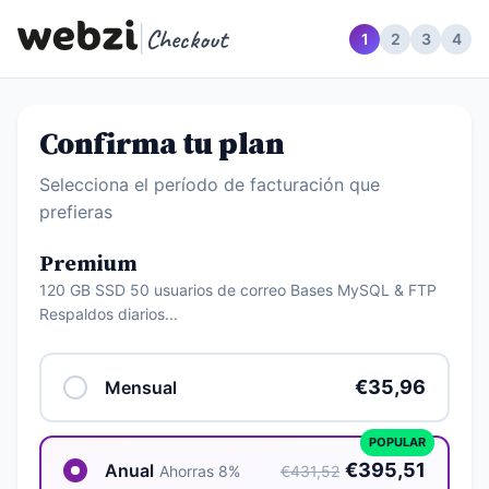
|
Checkout
1
2
3
4
Confirma tu plan
Selecciona el período de facturación que
prefieras
Premium
120 GB SSD 50 usuarios de correo Bases MySQL & FTP
Respaldos diarios...
€35,96
Mensual
POPULAR
€395,51
Anual
Ahorras 8%
€431,52