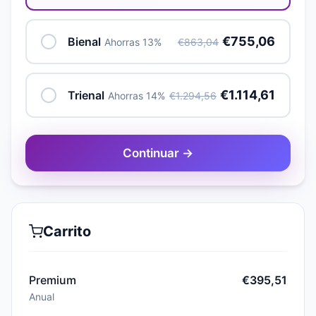
€755,06
Bienal
Ahorras 13%
€863,04
€1.114,61
Trienal
Ahorras 14%
€1.294,56
Continuar →
Carrito
Premium
€395,51
Anual