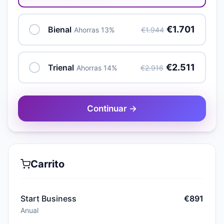
€1.701
Bienal
Ahorras 13%
€1.944
€2.511
Trienal
Ahorras 14%
€2.916
Continuar →
Carrito
Start Business
€891
Anual