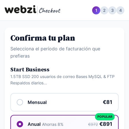
|
Checkout
1
2
3
4
Confirma tu plan
Selecciona el período de facturación que
prefieras
Start Business
1.5TB SSD 200 usuarios de correo Bases MySQL & FTP
Respaldos diarios...
€81
Mensual
POPULAR
€891
Anual
Ahorras 8%
€972