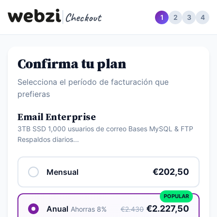
|
Checkout
1
2
3
4
Confirma tu plan
Selecciona el período de facturación que
prefieras
Email Enterprise
3TB SSD 1,000 usuarios de correo Bases MySQL & FTP
Respaldos diarios...
€202,50
Mensual
POPULAR
€2.227,50
Anual
Ahorras 8%
€2.430